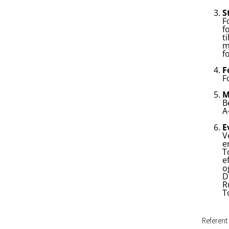
12-04-2023 - Nyt fra bestyrelsen
S
08-03-2023 - Nyt fra bestyrelsen
F
f
18-02-2023 - Nyt fra Bestyrelsen -
t
Konstituering
m
08-02-2023 - Nyt fra bestyrelsen
f
11-01-2023 - Nyt fra bestyrelsen
F
F
M
B
A
E
V
e
T
e
o
D
R
T
Referent