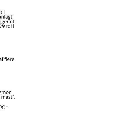
il
anlagt
gger et
værdi i
f flere
igmor
 mast”.
ng –