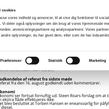
øder
Sponsorer
Souvenirs - tøj
Kontakt
Nyt
 cookies
passe vores indhold og annoncer, til at vise dig funktioner til soci
fik. Vi deler også oplysninger om din brug af vores hjemmeside m
 medier, annonceringspartnere og analysepartnere. Vores partne
T
ndre oplysninger, du har givet dem, eller som de har indsamlet 
sesmøde 13. september 2023 kl. 10.00 i Den Røde Hal
e: Jørn Uz Ruby, Palle Dannemand, Knud Erik Nielsen, Søren Høg, Keld Farve
 Torben Hansen.
Præferencer
Statistik
Marketing
onnich Jensen, Steen Roar Pedersen,
odkendelse af referat fra sidste møde
eferat fra den 16. august godkendt uden kommentarer.
konomi
konomi ser fortsat fornuftig ud. Steen Roars forslag om at t
n ekstra flåde effektueres ikke.
et blev besluttet at Torben Hansen er eneansvarlig for påfy
 diesel.