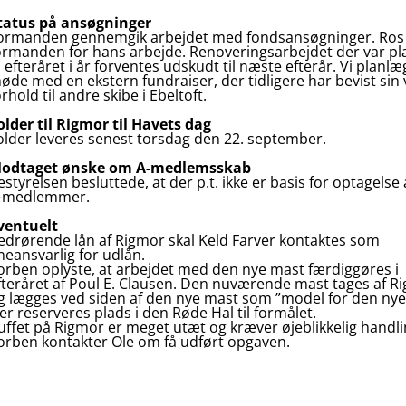
tatus på ansøgninger
ormanden gennemgik arbejdet med fondsansøgninger. Ros t
ormanden for hans arbejde. Renoveringsarbejdet der var pl
il efteråret i år forventes udskudt til næste efterår. Vi planlæ
øde med en ekstern fundraiser, der tidligere har bevist sin 
orhold til andre skibe i Ebeltoft.
older til Rigmor til Havets dag
older leveres senest torsdag den 22. september.
odtaget ønske om A-medlemsskab
estyrelsen besluttede, at der p.t. ikke er basis for optagelse a
-medlemmer.
ventuelt
edrørende lån af Rigmor skal Keld Farver kontaktes som
neansvarlig for udlån.
orben oplyste, at arbejdet med den nye mast færdiggøres i
fteråret af Poul E. Clausen. Den nuværende mast tages af R
g lægges ved siden af den nye mast som ”model for den nye
er reserveres plads i den Røde Hal til formålet.
uffet på Rigmor er meget utæt og kræver øjeblikkelig handli
orben kontakter Ole om få udført opgaven.