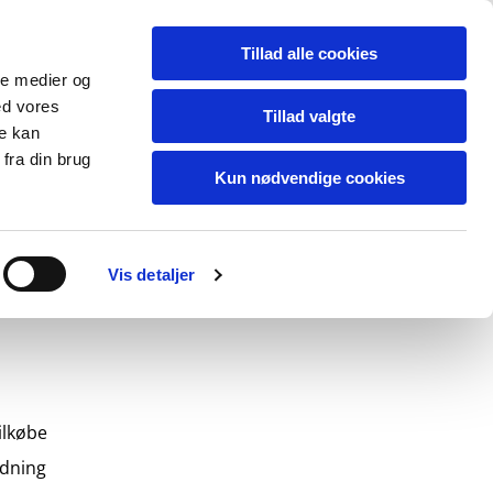
Tillad alle cookies
ale medier og
ed vores
Tillad valgte
re kan
fra din brug
Kun nødvendige cookies
r, Oluf
Vis detaljer
ilkøbe
ldning