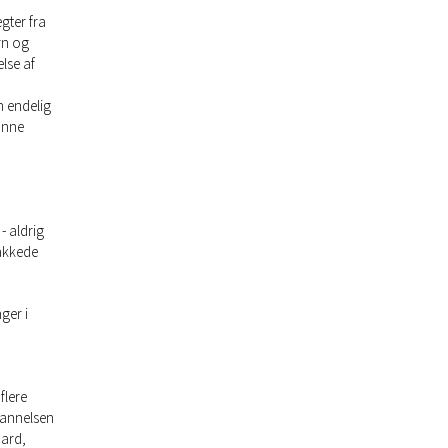
gter fra
rn og
lse af
n endelig
unne
- aldrig
takkede
ger i
flere
dannelsen
aard,