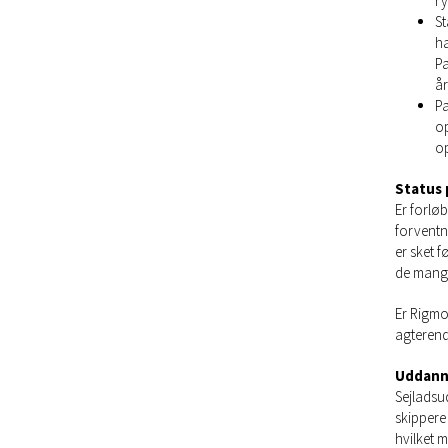
ry
08-07-2020 - Nyt fra bestyrelsen
St
12-08-2020 - Nyt fra bestyrelsen
ha
09-09-2020 - Nyt fra Bestyrelsen
Pa
år
14-10-2020 - Nyt fra bestyrelsen
Pa
11-11-2020 - Nyt fra bestyrelsen
op
op
Status 
Er forløb
forventni
er sket f
de mange 
Er Rigmor
agterend
Uddanne
Sejladsu
skippere
hvilket 