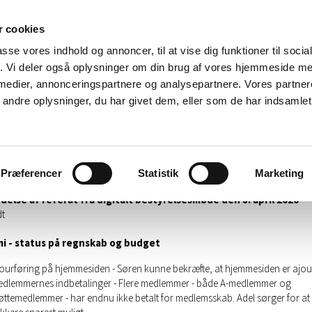
øder
Sponsorer
Souvenirs - tøj
Kontakt
Nyt
 cookies
passe vores indhold og annoncer, til at vise dig funktioner til soci
fik. Vi deler også oplysninger om din brug af vores hjemmeside m
 medier, annonceringspartnere og analysepartnere. Vores partne
ndre oplysninger, du har givet dem, eller som de har indsamlet 
sesmøde onsdag d. 11. marts 2020
e: Jørn Uz Ruby, Palle Dannemand, Søren Høg, Uwe Beu, Irene Constantin, 
 Oluf Hamann, Keld Farver, Torben Hansen.
Præferencer
Statistik
Marketing
else af referat fra digitalt bestyrelsesmøde den 8. april 2020
t
 - status på regnskab og budget
ourføring på hjemmesiden - Søren kunne bekræfte, at hjemmesiden er ajour
dlemmernes indbetalinger - Flere medlemmer - både A-medlemmer og
øttemedlemmer - har endnu ikke betalt for medlemsskab. Adel sørger for a