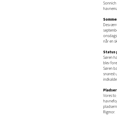
Sonnich 
havnema
Sommer
Desværre 
septembe
onsdagsse
når en sk
Status
Søren ha
blev for
Søren ba
snarest 
indkalde
Pladser 
Vores to 
havnefog
pladserne
Rigmor.