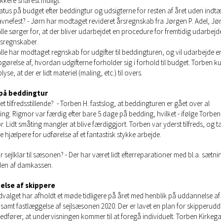
kkere snarest muligt.
atus på budget efter beddingtur og udsigterne for resten af året uden indtæ
vnefest? - Jørn har modtaget revideret årsregnskab fra Jørgen P. Adel, Jø
lle sørger for, at der bliver udarbejdet en procedure for fremtidig udarbejde
sregnskaber.
lle har modtaget regnskab for udgifter til beddingturen, og vil udarbejde e
gørelse af, hvordan udgifterne forholder sig i forhold til budget. Torben k
lyse, at der er lidt materiel (maling, etc.) til overs.
på beddingtur
et tilfredsstillende? - Torben H. fastslog, at beddingturen er gået over al
ng. Rigmor var færdig efter bare 5 dage på bedding, hvilket - ifølge Torben 
ør. Lidt småting mangler at blive færdiggjort. Torben var yderst tilfreds, og 
hjælpere for udførelse af et fantastisk stykke arbejde.
 sejlklar til sæsonen? - Der har været lidt efterreparationer med bl.a. sætnin
en af damkassen.
lse af skippere
dvalget har afholdt et møde tidligere på året med henblik på uddannelse af 
 samt fastlæggelse af sejlsæsonen 2020. Der er lavet en plan for skipperud
medfører, at undervisningen kommer til at foregå individuelt. Torben Kirkeg