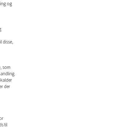
ning og
g
l disse,
e, som
handling.
kalder
er der
or
s til