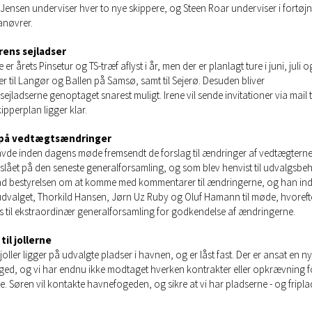
Jensen underviser hver to nye skippere, og Steen Roar underviser i fortøj
nøvrer.
ens sejladser
er årets Pinsetur og TS-træf aflyst i år, men der er planlagt ture i juni, juli o
r til Langør og Ballen på Samsø, samt til Sejerø. Desuden bliver
jladserne genoptaget snarest muligt. Irene vil sende invitationer via mail ti
ipperplan ligger klar.
 på vedtægtsændringer
vde inden dagens møde fremsendt de forslag til ændringer af vedtægtern
eslået på den seneste generalforsamling, og som blev henvist til udvalgsbe
d bestyrelsen om at komme med kommentarer til ændringerne, og han ind
udvalget, Thorkild Hansen, Jørn Uz Ruby og Oluf Hamann til møde, hvoreft
s til ekstraordinær generalforsamling for godkendelse af ændringerne.
til jollerne
joller ligger på udvalgte pladser i havnen, og er låst fast. Der er ansat en ny
ed, og vi har endnu ikke modtaget hverken kontrakter eller opkrævning f
. Søren vil kontakte havnefogeden, og sikre at vi har pladserne - og friplad