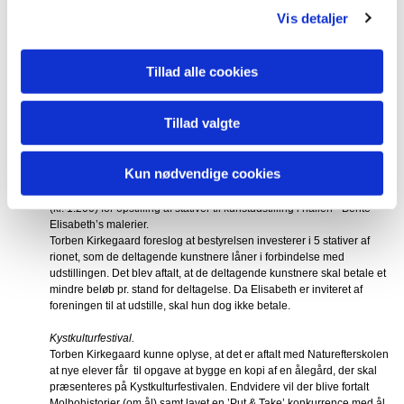
Skibsbevaringsfonden og indsende beskrivelse af de skader, der skal
Vis detaljer
udbedres samt ansøgning om tilskud. Dette skal gøres inden marts
måned 2020.
Tillad alle cookies
Fundraising.
Palle Dannemand kunne oplyse at antal af sponsorer skal opdateres,
og nuværende og kommende sponsorer skal besøges. Det blev
Tillad valgte
endvidere aftalt at aflægge besøg ved større virksomheder o.lign,
med henblik på at opnå et sponsorat.
Kun nødvendige cookies
Vild med vand.
​Kunstudvalget har henvendt sig til bestyrelsen for betaling af et beløb
(kr. 1.200) for opstilling af stativer til kunstudstilling i hallen - Bente
Elisabeth’s malerier.
Torben Kirkegaard foreslog at bestyrelsen investerer i 5 stativer af
rionet, som de deltagende kunstnere låner i forbindelse med
udstillingen. Det blev aftalt, at de deltagende kunstnere skal betale et
mindre beløb pr. stand for deltagelse. Da Elisabeth er inviteret af
foreningen til at udstille, skal hun dog ikke betale.
Kystkulturfestival.
Torben Kirkegaard kunne oplyse, at det er aftalt med Naturefterskolen
at nye elever får til opgave at bygge en kopi af en ålegård, der skal
præsenteres på Kystkulturfestivalen. Endvidere vil der blive fortalt
Molbohistorier (om ål) samt lavet en ’Put & Take’ konkurrence med ål.