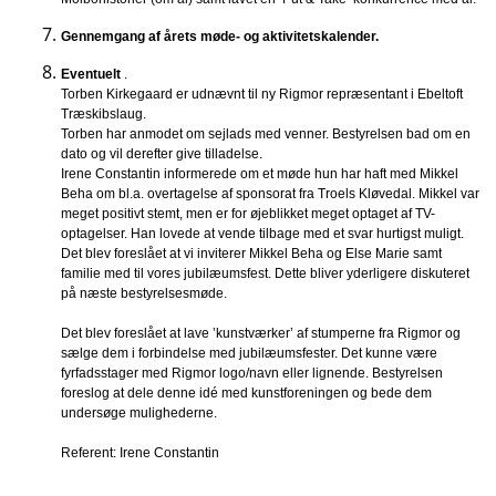
Gennemgang af årets møde- og aktivitetskalender.
Eventuelt
.
Torben Kirkegaard er udnævnt til ny Rigmor repræsentant i Ebeltoft
Træskibslaug.
Torben har anmodet om sejlads med venner. Bestyrelsen bad om en
dato og vil derefter give tilladelse.
Irene Constantin informerede om et møde hun har haft med Mikkel
Beha om bl.a. overtagelse af sponsorat fra Troels Kløvedal. Mikkel var
meget positivt stemt, men er for øjeblikket meget optaget af TV-
optagelser. Han lovede at vende tilbage med et svar hurtigst muligt.
Det blev foreslået at vi inviterer Mikkel Beha og Else Marie samt
familie med til vores jubilæumsfest. Dette bliver yderligere diskuteret
på næste bestyrelsesmøde.
Det blev foreslået at lave ’kunstværker’ af stumperne fra Rigmor og
sælge dem i forbindelse med jubilæumsfester. Det kunne være
fyrfadsstager med Rigmor logo/navn eller lignende. Bestyrelsen
foreslog at dele denne idé med kunstforeningen og bede dem
undersøge mulighederne.
Referent: Irene Constantin