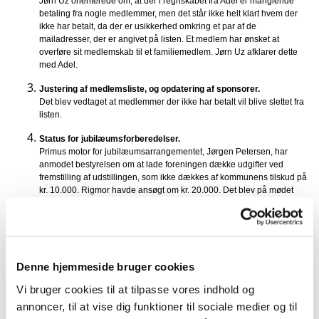
Jørn Uz orienterede om, at der i regnskabet fra Adel er manglende
betaling fra nogle medlemmer, men det står ikke helt klart hvem der
ikke har betalt, da der er usikkerhed omkring et par af de
mailadresser, der er angivet på listen. Et medlem har ønsket at
overføre sit medlemskab til et familiemedlem. Jørn Uz afklarer dette
med Adel.
Justering af medlemsliste, og opdatering af sponsorer.
Det blev vedtaget at medlemmer der ikke har betalt vil blive slettet fra
listen.­­­
Status for jubilæumsforberedelser.
Primus motor for jubilæumsarrangementet, Jørgen Petersen, har
anmodet bestyrelsen om at lade foreningen dække udgifter ved
fremstilling af udstillingen, som ikke dækkes af kommunens tilskud på
kr. 10.000. Rigmor havde ansøgt om kr. 20.000. Det blev på mødet
diskuteret om foreningen vil betale de manglende ca.10.000 kr. Det
blev besluttet, at foreningen i første omgang vil ansøge om sponsorat,
og hvis vi ikke kan få det, vil Rigmor budgettet betale det manglende
beløb.
Denne hjemmeside bruger cookies
Orientering om Hjelm-aftale.
Jørn Uz orienterede om status på Hjelm-aftalen, og desværre har det
Vi bruger cookies til at tilpasse vores indhold og
ikke været muligt at få en aftale i stand, så sagen er sat i bero. Jørn
oplyste, at en midlertidig aftale dog kan komme på tale, og den
annoncer, til at vise dig funktioner til sociale medier og til
mulighed vil han arbejde videre med, og orientere om udfaldet på