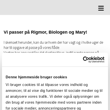
Vi passer på Rigmor, Biologen og Mary!
I skemaet herunder, kan du se hvem der har vagt og i hvilke uger de
har til opgave at passe på vores flåde.
Vagten har ansvaret for det daglige tilsyn, indtil næste person på
vagtlisten har accepteret overtagelsen.
Vagten gennemgår alle punkter i tjeklisten og sørger for, dagligt, at
udfylde Rigmors logbog.
Denne hjemmeside bruger cookies
SE TJEKLISTE
Vi bruger cookies til at tilpasse vores indhold og
annoncer, til at vise dig funktioner til sociale medier og til
VAGTPLAN 2024-25
at analysere vores trafik. Vi deler også oplysninger om
din brug af vores hjemmeside med vores partnere inden
Uge
Dato
Vagthavende
for sociale medier, annonceringspartnere og