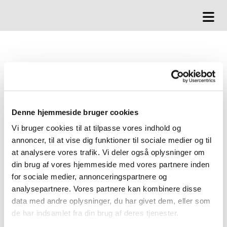
REFERAT
Bestyrelsesmøde onsdag d. 8. februar 2020
Til stede: Jørn Uz Ruby, Adel Saroori, Palle Dannemand, Torben
Denne hjemmeside bruger cookies
Kirkegaard, Søren Høg,, Uwe Beu
Vi bruger cookies til at tilpasse vores indhold og
Afbud: Oluf Hamann, Irene Constantin, Calle Petersen.
annoncer, til at vise dig funktioner til sociale medier og til
at analysere vores trafik. Vi deler også oplysninger om
DAGSORDEN
din brug af vores hjemmeside med vores partnere inden
for sociale medier, annonceringspartnere og
1) Godkendelse af referat fra bestyrelsesmøde 8. januar 2020 - Referat
analysepartnere. Vores partnere kan kombinere disse
godkendt.
data med andre oplysninger, du har givet dem, eller som
2) Økonomi
de har indsamlet fra din brug af deres tjenester.