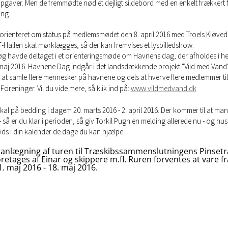
gaver. Men de fremmødte nød et dejligt sildebord med en enkelt frækkert f
ng.
 orienteret om status på medlemsmødet den 8. april 2016 med Troels Kløve
MF-Hallen skal mørklægges, så der kan fremvises et lysbilledshow.
g havde deltaget i et orienteringsmøde om Havnens dag, der afholdes i he
maj 2016. Havnene Dag indgår i det landsdækkende projekt "Vild med Vand"
ål at samle flere mennesker på havnene og dels at hverve flere medlemmer til
Foreninger. Vil du vide mere, så klik ind på:
www.vildmedvand.dk
kal på bedding i dagem 20. marts 2016 - 2. april 2016. Der kommer til at man
så er du klar i perioden, så giv Torkil Pugh en melding allerede nu - og husk
yds i din kalender de dage du kan hjælpe.
lanlægning af turen til Træskibssammenslutningens Pinsetr
oretages af Einar og skippere m.fl. Ruren forventes at vare f
1. maj 2016 - 18. maj 2016.