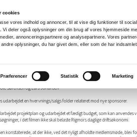
øder
Sponsorer
Souvenirs - tøj
Kontakt
Nyt
 cookies
passe vores indhold og annoncer, til at vise dig funktioner til soci
fik. Vi deler også oplysninger om din brug af vores hjemmeside m
 medier, annonceringspartnere og analysepartnere. Vores partne
sen har afholdt møde den 13. januar 2016
ndre oplysninger, du har givet dem, eller som de har indsamlet 
en forelagde regnskab som viste, at foreningen har et godt og sundt regn
 Hansen havde valgt at stoppe som bestyrelsesmedlem ved senest afholdte
orsamling. Det får den betydning, at der foretages ændring af det Faglige 
Præferencer
Statistik
Marketing
stykket således: Tovholder: Steen Roar Pedersen + Einar Westermann, Torb
Ole Sørensen og Lars Johansen
s udarbejdet en hvervnings/salgs folder relateret mod nye sponsorer.
darbejdet projektplan og udarbejdet et fædigt budget, som kan anvendes 
øgninger, i det filmen ikke skal belaste Rigmors daglige driftsøkonomi.
sen konstaterede, at der ikke, ved det nyligt afholdte medlemsmøde, blev fo