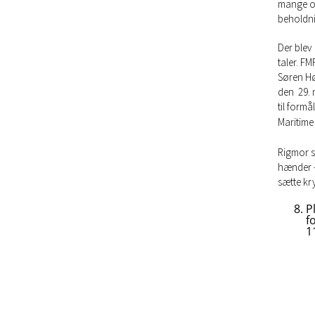
mange op
beholdni
Der blev
taler. F
Søren Hø
den 29. 
til form
Maritime 
Rigmor s
hænder - 
sætte kr
P
f
1