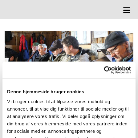
Formål
Denne hjemmeside bruger cookies
Vi bruger cookies til at tilpasse vores indhold og
annoncer, til at vise dig funktioner til sociale medier og til
at analysere vores trafik. Vi deler også oplysninger om
Foreningen til Ålkvasen Rigmor´s bevarelse blev stiftet i 2009.
din brug af vores hjemmeside med vores partnere inden
Foreningen købte Rigmor af Fregatten Jylland, der havde skibet
for sociale medier, annonceringspartnere og
liggende i pant, da den tidligere ejer ikke betalte værftsregningen