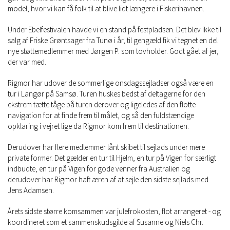
model, hvor vi kan få folk til at blive lidt længere i Fiskerihavnen.
Under Ebelfestivalen havde vi en stand på festpladsen. Det blev ikke til
salg af Friske Grøntsager fra Tunø i år, til gengæld fik vi tegnet en del
nye støttemedlemmer med Jørgen P. som tovholder. Godt gået af jer,
der var med.
Rigmor har udover de sommerlige onsdagssejladser også være en
tur i Langør på Samsø. Turen huskes bedst af deltagerne for den
ekstrem tætte tåge på turen derover og ligeledes af den flotte
navigation for at finde frem til målet, og så den fuldstændige
opklaring i vejret lige da Rigmor kom frem til destinationen.
Derudover har flere medlemmer lånt skibet til sejlads under mere
private former. Det gælder en tur til Hjelm, en tur på Vigen for særligt
indbudte, en tur på Vigen for gode venner fra Australien og
derudover har Rigmor haft æren af at sejle den sidste sejlads med
Jens Adamsen.
Årets sidste større komsammen var julefrokosten, flot arrangeret - og
koordineret som et sammenskudsgilde af Susanne og Niels Chr.