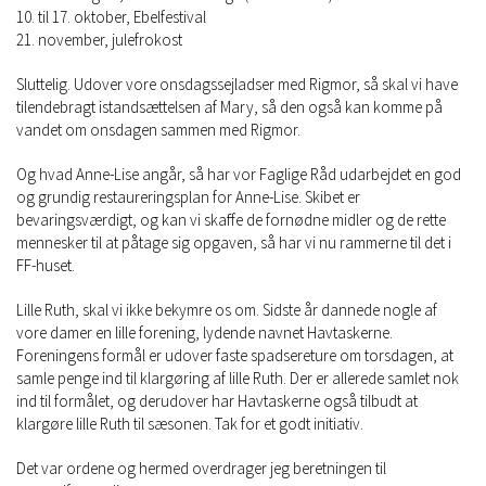
10. til 17. oktober, Ebelfestival
21. november, julefrokost
Sluttelig. Udover vore onsdagssejladser med Rigmor, så skal vi have
tilendebragt istandsættelsen af Mary, så den også kan komme på
vandet om onsdagen sammen med Rigmor.
Og hvad Anne-Lise angår, så har vor Faglige Råd udarbejdet en god
og grundig restaureringsplan for Anne-Lise. Skibet er
bevaringsværdigt, og kan vi skaffe de fornødne midler og de rette
mennesker til at påtage sig opgaven, så har vi nu rammerne til det i
FF-huset.
Lille Ruth, skal vi ikke bekymre os om. Sidste år dannede nogle af
vore damer en lille forening, lydende navnet Havtaskerne.
Foreningens formål er udover faste spadsereture om torsdagen, at
samle penge ind til klargøring af lille Ruth. Der er allerede samlet nok
ind til formålet, og derudover har Havtaskerne også tilbudt at
klargøre lille Ruth til sæsonen. Tak for et godt initiativ.
Det var ordene og hermed overdrager jeg beretningen til