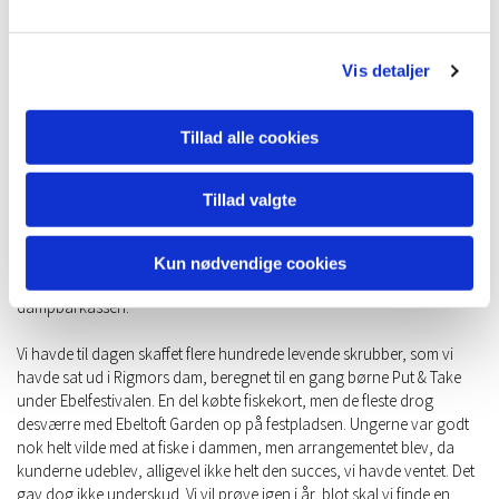
altså heller ikke mere tilbage af grisen, men hvor blev det dog til en
hyggelig og flot aften for de, der var med.
Vis detaljer
Begge arrangementer akkumulerede et pænt bidrag til foreningen,
og det til trods for, at vejret under De Maritime Dage havde været
elendigt med masser af regn og blæst.
Tillad alle cookies
Rigmor deltog også i Ebelfestivalen med at sejle æbler fra Æbelø til
festivalen. Denne gang havde vi fået ordnet det sådan, at æblerne
Tillad valgte
blev landet i Fiskerihavnen, frem for som tidligere i Fregathavnen.
Hundredevis af mennesker med Ebeltoft Garden i spidsen var mødt op
i Fiskerihavnen for at modtage kortegen. Først kom Hopla med
Kun nødvendige cookies
musikken, så kom Rigmor, så robarkassen, så de små joller og til slut
dampbarkassen.
Vi havde til dagen skaffet flere hundrede levende skrubber, som vi
havde sat ud i Rigmors dam, beregnet til en gang børne Put & Take
under Ebelfestivalen. En del købte fiskekort, men de fleste drog
desværre med Ebeltoft Garden op på festpladsen. Ungerne var godt
nok helt vilde med at fiske i dammen, men arrangementet blev, da
kunderne udeblev, alligevel ikke helt den succes, vi havde ventet. Det
gav dog ikke underskud. Vi vil prøve igen i år, blot skal vi finde en