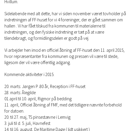
Hvillum.
Sideløbende med alt dette, har vi siden november været tovholder på
indretningen af FF-huset for vi 4 foreninger, der er gået sammen om
hallen . Vi har fået tilskud fra kommunen til materialerne til
indretningen, og den fysiske indretning er tæt på at være
tilendebragt, og formidlingsdelen er godt på vej.
Vi arbejder hen imod en officiel åbning af FF-huset den 11. april 2015,
hvor repræsentanter fra kommunen og pressen vil være til stede,
ligesom der vil være offentlig adgang.
Kommende aktiviteter i 2015.
20. marts: Jørgen P. 80 år, Reception i FF-huset
28. marts: Ålegilde
01.april til 10. april, Rigmor på bedding
11. april, Officiel åbning af FMF, med det tidligere nævnte forbehold
for datoen.
20. til 27. maj, TS pinsestævne i Lemvig
3. juli til d. 5. juli, Havnefest
14. til 16. august, De Maritime Dage ( lidt usikkert )