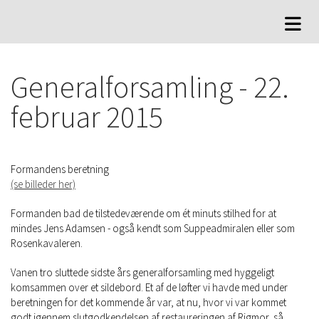
Generalforsamling - 22.
februar 2015
Formandens beretning
(se billeder her)
Formanden bad de tilstedeværende om ét minuts stilhed for at
mindes Jens Adamsen - også kendt som Suppeadmiralen eller som
Rosenkavaleren.
Vanen tro sluttede sidste års generalforsamling med hyggeligt
komsammen over et sildebord. Et af de løfter vi havde med under
beretningen for det kommende år var, at nu, hvor vi var kommet
godt igennem slutgodkendelsen af restaureringen af Rigmor, så