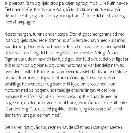
skipperpar, Ruth og Kjeld stod på kajen og tog imod. Lille Ruth havde
fået navnet efter Kjelds kone Ruth, så Ruth skulle naturligvis også
døbe lille Ruth, og som det sig hør og bør, så skete det med taler og
med champagne.
Næste morgen, turens anden etape. Efter et godt morgenmåltid ved
Ruth og Kjeld stævnede Rigmor ud af Skærbæk havn med kurs mod
Sønderborg. Denne gang havde vi lokket den gamle skipper Kjeld til
at stå ved roret, og det blev noget af en oplevelse. Aldrig så snart
Rigmor var ude af havnen før Kjeld gav den fuld skrue, det var lige før
skibet kom op og plane, og vores motormand var kendelig nervøs
over den medfart. Kunne motoren overhovedet stå distancen? Aldrig
før havde vi prøvet at give motoren så mange tæsk. Først efter
adskillige henvendelser og bønner til Kjeld om drosle ned, kom
motoren ned på nogenlunde tålelige omdrejninger. At det ikke
passede Kjeld fremgår af en lille ordveksling Kjeld havde med sin
svigersøn, da denne ringede for at høre, hvornår han skulle afhentes
i Sønderborg. ”Ja, det ved jeg ikke, det kan jeg ikke svare på, med
den fart vi snegler os frem med”.
Det var en rigtig våd tur, regnen havde stået ned i stænger næsten