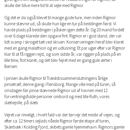
skulle der blive mere tid til at sejle med Rigmor.
Og det er da også blevet til mange gode ture, men inden Rigmor
kunne stævne ud, så skulle hun lige en tur på beddingen først. Vi
havde plads på beddingen i påsken igen dette år. Og 20 mand fordelt
over 6 dage klarede den opgave fint. Rigmor er i god stand, der var
lidt svamp i skroget tæt ved skruen. Konserveringen heraf blev klaret
med en gang malathion og en udlusning. Et par uger efter var Rigmor
klar til at få riggen rejst, og som sidste år, var riggen på plads på en
lille time, flot klaret, og det blev fejret med en gang gule ærter i
Børsen.
I pinsen skulle Rigmor til Træskibssammenslutningens årlige
pinsetræf, denne gang i Flensborg. Mange ville med på turen, så
onsdagen før pinse stævnede Rigmor ud af havnen med 12
forventningsfulde personer ombord og med lille Ruth, vores
slæbejolle, på slæb.
Vejret var rimeligt, i hvert fald var der tørvejr det meste af vejen, og
efter ca. 12 timers sejlads nåede Rigmor første etape af turen,
Skærbæk i Kolding Fjord, skibets gamle hjemmehavn. Rigmors gamle