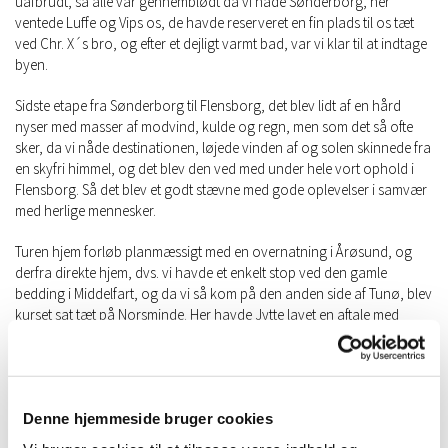
uafbrudt, så alle var gennemblødt da vi nåde Sønderborg, her
ventede Luffe og Vips os, de havde reserveret en fin plads til os tæt
ved Chr. X´s bro, og efter et dejligt varmt bad, var vi klar til at indtage
byen.
Sidste etape fra Sønderborg til Flensborg, det blev lidt af en hård
nyser med masser af modvind, kulde og regn, men som det så ofte
sker, da vi nåde destinationen, løjede vinden af og solen skinnede fra
en skyfri himmel, og det blev den ved med under hele vort ophold i
Flensborg. Så det blev et godt stævne med gode oplevelser i samvær
med herlige mennesker.
Turen hjem forløb planmæssigt med en overnatning i Årøsund, og
derfra direkte hjem, dvs. vi havde et enkelt stop ved den gamle
bedding i Middelfart, og da vi så kom på den anden side af Tunø, blev
kurset sat tæt på Norsminde. Her havde Jytte lavet en aftale med
Norsminde Kro, der gik ud på at bespise os med varme
fiskefrikadeller, én af kroens specialiteter, et par sømil ude. Og ganske
rigtigt et par sømil fra land kom diner transportable sejlende ud til os.
En sjov oplevelse og et herligt måltid, vi takker for.
Denne hjemmeside bruger cookies
Første weekend i juli var der den tilbagevendende Havnefest i