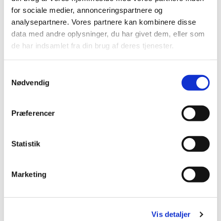
Rigmor. Adel aftaler nærmere procedure med
havnefoged.
for sociale medier, annonceringspartnere og
Moms fritagelse. Ja!
analysepartnere. Vores partnere kan kombinere disse
Budget 2019
. Som aftalt på sidste
data med andre oplysninger, du har givet dem, eller som
bestyrelsesmøde
de har indsamlet fra din brug af deres tjenester.
MobilePay nr.
Adel kontakter banken for at få
erhvervsnummer
Samtykkevalg
Julefrokost d. 24. november
, status. Jørn Uz
Nødvendig
meddelte, at alt forløber planmæssigt, pt. 20
tilmeldte.
Julemarked d. 8. december 2018, status
. Boder
Præferencer
og arbejdsopgaver er fordelt. På mødet om
julemarkedet 6.11. var Marianne M. blevet
opfordret til at lave tre forklæder til folk i cafeen
med Rigmors logo. Jørn Uz fremviste Mariannes
Statistik
forslag. Tre forklæder ville med logo koste kr.
1190 (mat. 240, arb.løn 300, logo 650) 10
forklæder ville koste kr. 3150 (mat. 800, arb.løn.
Marketing
1700, logo 650).
Søren H. vil forsøge at skaffe bedre pris pr. 8.11.
Hvis ikke bestiller bestyrelsen 10 forklæder til
nævnte pris.
Bestyrelsen bevilgede en flaske Rigmor-snaps til
sponsoren af juletræer til markedet.
Vis detaljer