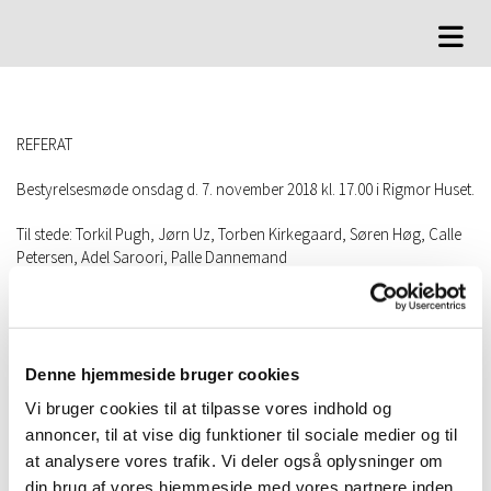
REFERAT
Bestyrelsesmøde onsdag d. 7. november 2018 kl. 17.00 i Rigmor Huset.
Til stede: Torkil Pugh, Jørn Uz, Torben Kirkegaard, Søren Høg, Calle
Petersen, Adel Saroori, Palle Dannemand
Fraværende: Oluf Hamann, Uwe Beu.
DAGSORDEN
Godkendelse af møde referat fra d. 24. oktober
Denne hjemmeside bruger cookies
2018
. OK.
Vi bruger cookies til at tilpasse vores indhold og
Økonomi, orientering
. Det henstilles til Calle at
annoncer, til at vise dig funktioner til sociale medier og til
minde Havhaven om at betale husleje for FMF
Tally Card
at analysere vores trafik. Vi deler også oplysninger om
Er et plastic-kort, hvormed vi betaler strøm til
din brug af vores hjemmeside med vores partnere inden